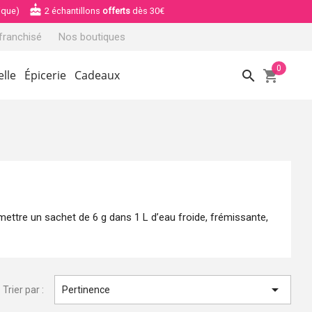
cake
ique)
2 échantillons
offerts
dès 30€
franchisé
Nos boutiques
0
search
shopping_cart
elle
Épicerie
Cadeaux
e mettre un sachet de 6 g dans 1 L d’eau froide, frémissante,

Trier par :
Pertinence