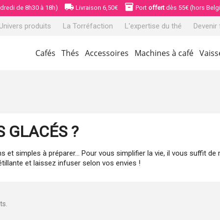
local_shipping
inventory_2
ndredi de 8h30 à 18h)
Livraison 6,50€
Port
offert
dès 55€ (hors Belg
 Univers produits
La Torréfaction
L'expertise du thé
Devenir 
Cafés
Thés
Accessoires
Machines à café
Vaiss
S GLACÉS ?
s et simples à préparer… Pour vous simplifier la vie, il vous suffit d
tillante et laissez infuser selon vos envies !
ts.