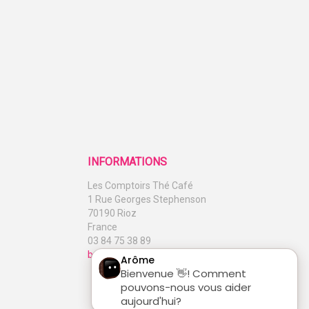
INFORMATIONS
Les Comptoirs Thé Café
1 Rue Georges Stephenson
70190 Rioz
France
03 84 75 38 89
boutique@comptoirs-the-cafe.com