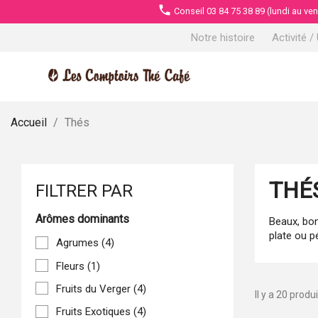
phone
Conseil 03 84 75 38 89 (lundi au ve
Notre histoire
Activité /
Accueil
Thés
THÉ
FILTRER PAR
Arômes dominants
Beaux, bon
plate ou pé
Agrumes
(4)
Fleurs
(1)
Fruits du Verger
(4)
Il y a 20 produi
Fruits Exotiques
(4)