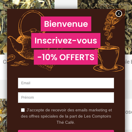
Citron Confit
Menthe Orientale 
7,50 €
8,00 €
Poire Verte Ros
7,50 €