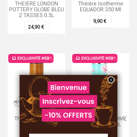
THEIERE LONDON
Théière Isotherme
POTTERY GLOBE BLEU
EQUADOR 350 Ml
2 TASSES 0.5L
9,90 €
24,90 €
EXCLUSIVITÉ WEB !
EXCLUSIVITÉ WEB !
Théière Isotherme
THÉIÈRE ISOTHERME
350ml BOIS
VINTAGE 350 ML
9,90 €
9,90 €