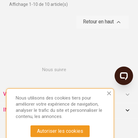
Affichage 1-10 de 10 article(s)

Retour en haut
Nous suivre

VOTRE COMPTE
Nous utilisons des cookies tiers pour
améliorer votre expérience de navigation,
keyboard_arrow_down
INFORMATIONS
analyser le trafic du site et personnaliser le
contenu, les annonces.
Autoriser les cookies
Fait avec ❤ en 2026 par l’
Agence FACTON