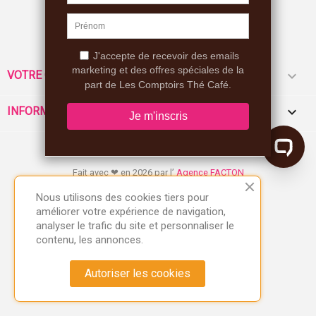
Nous suivre

VOTRE COMPTE
keyboard_arrow_down
INFORMATIONS
Fait avec ❤ en 2026 par l’
Agence FACTON
Nous utilisons des cookies tiers pour
améliorer votre expérience de navigation,
analyser le trafic du site et personnaliser le
contenu, les annonces.
Autoriser les cookies