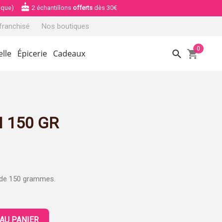
cake
ique)
2 échantillons
offerts
dès 30€
franchisé
Nos boutiques
0
search
shopping_cart
elle
Épicerie
Cadeaux
 150 GR
 de 150 grammes.
AU PANIER