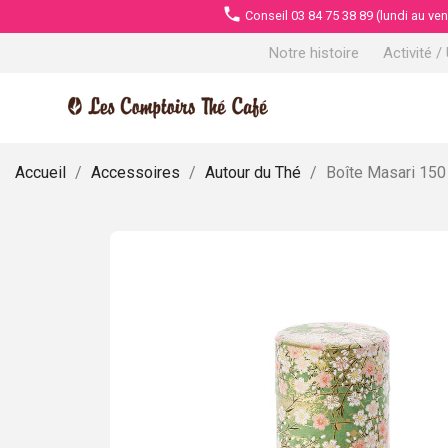
phone
Conseil 03 84 75 38 89 (lundi au ve
Notre histoire
Activité /
Accueil
Accessoires
Autour du Thé
Boîte Masari 150