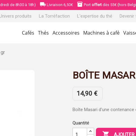
local_shipping
inventory_2
ndredi de 8h30 à 18h)
Livraison 6,50€
Port
offert
dès 55€ (hors Belg
 Univers produits
La Torréfaction
L'expertise du thé
Devenir 
Cafés
Thés
Accessoires
Machines à café
Vaiss
 gr
BOÎTE MASARI
14,90 €
Boîte Masari d'une contenance
Quantité

AJOUTER 