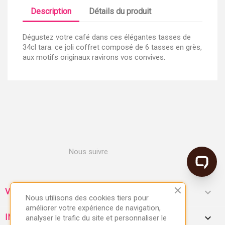
Description
Détails du produit
Dégustez votre café dans ces élégantes tasses de
34cl tara. ce joli coffret composé de 6 tasses en grès,
aux motifs originaux ravirons vos convives.
Nous suivre

VOTRE COMPTE
Nous utilisons des cookies tiers pour
améliorer votre expérience de navigation,
keyboard_arrow_down
INFORMATIONS
analyser le trafic du site et personnaliser le