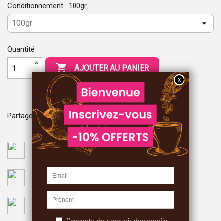
Conditionnement : 100gr
Quantité

AJOUTER AU PANIER
Partager
Paiement sécurisé
Monetico CIC
Livraison
GLS
Conseil téléphonique
03 84 75 38 89 (mardi au samedi de 9h30 à 18h)