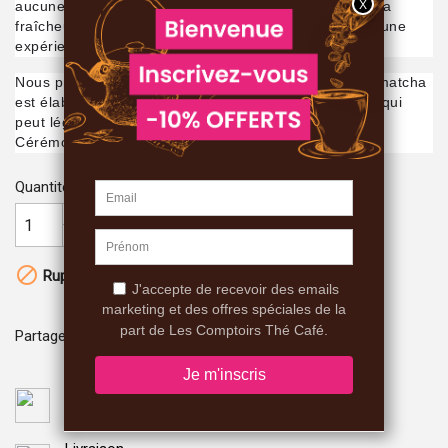
aucune amertume, offre une harmonie parfaite entre la
fraîcheur de la pêche et la finesse du matcha, créant une
expérience gustative légère et agréable.
Nous privilégions une aromatisation naturelle : notre matcha
est élaboré à partir de
jus de pêche déshydraté
, ce qui
peut légèrement altérer la couleur de notre matcha
Cérémonial.
Quantité

AJOUTER AU PANIER

Rupture de stock
Partager
Paiement sécurisé
Monetico CIC