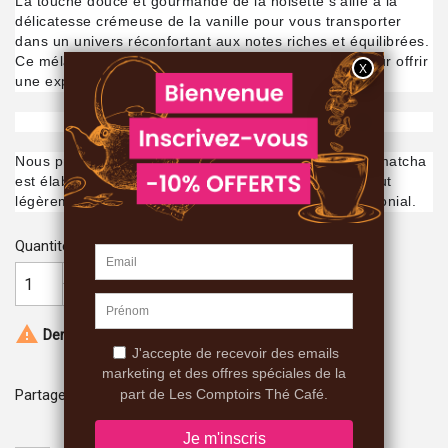
La touche douce et gourmande de la noisette s’allie à la
délicatesse crémeuse de la vanille pour vous transporter
dans un univers réconfortant aux notes riches et équilibrées.
Ce mélange exclusif a été soigneusement élaboré pour offrir
une expérience authentique et harmonieuse.
Nous privilégions une aromatisation naturelle : notre matcha
est élaboré à partir de poudre de noisettes, ce qui peut
légèrement altérer la couleur de notre matcha Cérémonial.
Quantité

AJOUTER AU PANIER

Derniers articles en stock
Partager