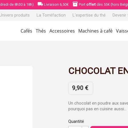
local_shipping
inventory_2
ndredi de 8h30 à 18h)
Livraison 6,50€
Port
offert
dès 55€ (hors Belg
 Univers produits
La Torréfaction
L'expertise du thé
Devenir 
Cafés
Thés
Accessoires
Machines à café
Vaiss
CHOCOLAT E
9,90 €
Un chocolat en poudre aux saveur
pourquoi pas en cuisine aussi...
Quantité