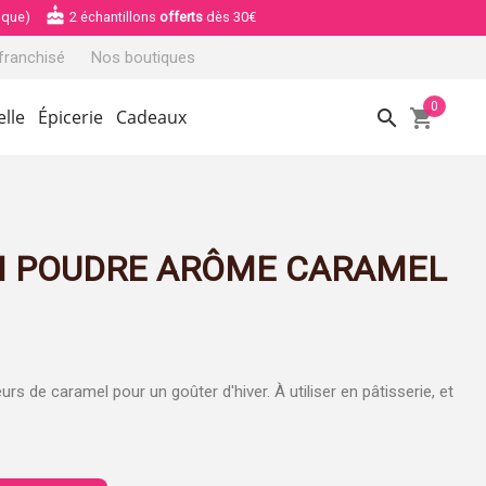
cake
ique)
2 échantillons
offerts
dès 30€
franchisé
Nos boutiques
0
search
shopping_cart
elle
Épicerie
Cadeaux
N POUDRE ARÔME CARAMEL
s de caramel pour un goûter d'hiver. À utiliser en pâtisserie, et