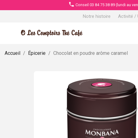
phone
Conseil 03 84 75 38 89 (lundi au ve
Notre histoire
Activité /
Accueil
Épicerie
Chocolat en poudre arôme caramel