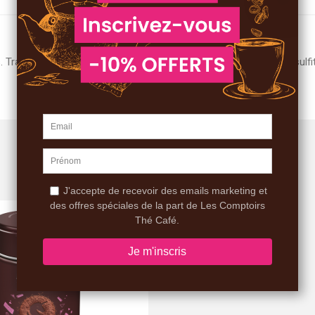
aces éventuelles de soja, œufs, LAIT, fruits à coques, céleri, sulfi
VOUS AIMEREZ AUSSI